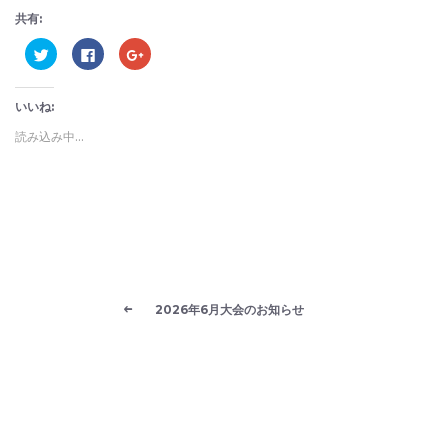
共有:
ク
Facebook
ク
リ
で
リ
ッ
共
ッ
ク
有
ク
し
す
し
いいね:
て
る
て
Twitter
に
Google+
で
は
で
読み込み中...
共
ク
共
有
リ
有
(新
ッ
(新
し
ク
し
い
し
い
ウ
て
ウ
ィ
く
ィ
ン
だ
ン
ド
さ
ド
ウ
い
ウ
で
(新
で
開
し
開
き
い
き
ま
ウ
ま
2026年6月大会のお知らせ
す)
ィ
す)
ン
ド
ウ
で
開
き
ま
す)