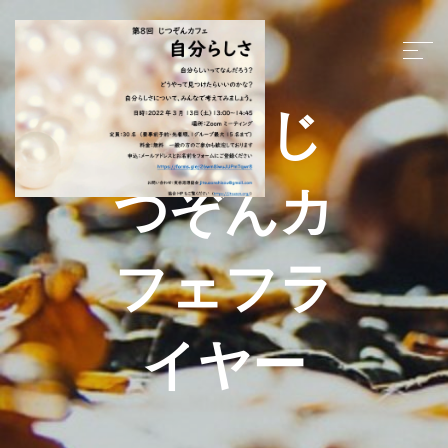
第8回じ
つぞんカ
フェフラ
イヤー