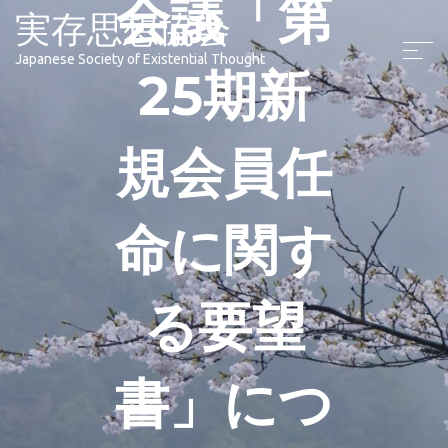
会議「第
実存思想協会
Japanese Society of Existential Thought
25期新
規会員任
命に関す
る要望
書」につ