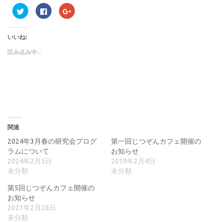
ク
Facebook
ク
リ
で
リ
ッ
共
ッ
ク
有
ク
し
す
し
いいね:
て
る
て
Twitter
に
Google+
で
は
で
読み込み中...
共
ク
共
有
リ
有
(新
ッ
(新
し
ク
し
い
し
い
ウ
て
ウ
ィ
く
ィ
ン
だ
ン
ド
さ
ド
ウ
い
ウ
で
(新
で
開
し
開
関連
き
い
き
ま
ウ
ま
す)
ィ
す)
2024年3月春の研究会プログ
第一回じつぞんカフェ開催の
ン
ラムについて
お知らせ
ド
ウ
2024年2月5日
2019年2月4日
で
開
未分類
未分類
き
ま
す)
第5回じつぞんカフェ開催の
お知らせ
2021年2月28日
未分類