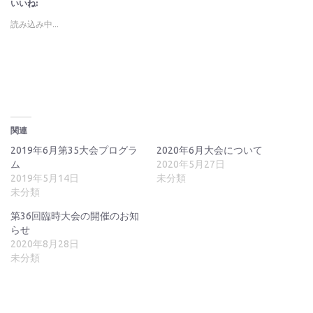
いいね:
て
る
て
Twitter
に
Google+
で
は
で
読み込み中...
共
ク
共
有
リ
有
(新
ッ
(新
し
ク
し
い
し
い
ウ
て
ウ
ィ
く
ィ
ン
だ
ン
ド
さ
ド
ウ
い
ウ
で
(新
で
開
し
開
関連
き
い
き
ま
ウ
ま
す)
ィ
す)
2019年6月第35大会プログラ
2020年6月大会について
ン
ム
2020年5月27日
ド
ウ
2019年5月14日
未分類
で
開
未分類
き
ま
す)
第36回臨時大会の開催のお知
らせ
2020年8月28日
未分類