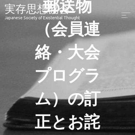
郵送物
実存思想協会
Japanese Society of Existential Thought
（会員連
絡・大会
プログラ
ム）の訂
正とお詫