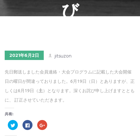
び
2021年6月2日
jitsuzon
先日郵送しました会員連絡・大会プログラムに記載した大会開催
日の曜日が間違っておりました。6月19日（日）とありますが、正
しくは6月19日（
土
）となります。深くお詫び申し上げますととも
に、 訂正させていただきます。
共有:
ク
Facebook
ク
リ
で
リ
ッ
共
ッ
ク
有
ク
し
す
し