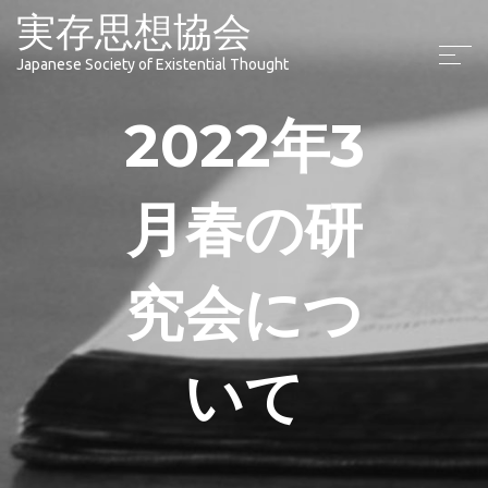
実存思想協会
Japanese Society of Existential Thought
2022年3
月春の研
究会につ
いて