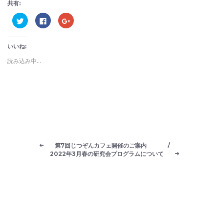
共有:
ク
Facebook
ク
リ
で
リ
ッ
共
ッ
ク
有
ク
し
す
し
いいね:
て
る
て
Twitter
に
Google+
で
は
で
読み込み中...
共
ク
共
有
リ
有
(新
ッ
(新
し
ク
し
い
し
い
ウ
て
ウ
ィ
く
ィ
ン
だ
ン
ド
さ
ド
ウ
い
ウ
で
(新
で
開
し
開
き
い
き
ま
ウ
ま
第7回じつぞんカフェ開催のご案内
/
す)
ィ
す)
ン
2022年3月春の研究会プログラムについて
ド
ウ
で
開
き
ま
す)