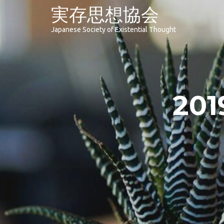
実存思想協会
Japanese Society of Existential Thought
20