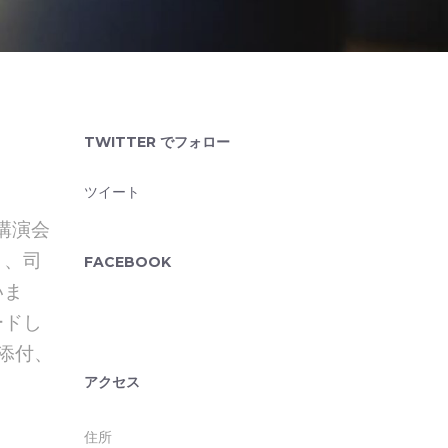
TWITTER でフォロー
ツイート
講演会
）、司
FACEBOOK
いま
ードし
に添付、
アクセス
住所