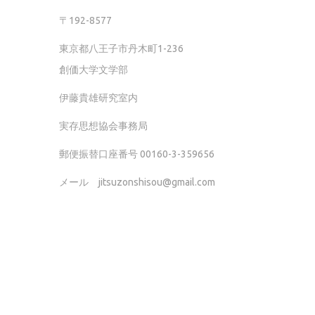
〒192-8577
東京都八王子市丹木町1-236
創価大学文学部
伊藤貴雄研究室内
実存思想協会事務局
郵便振替口座番号 00160-3-359656
メール jitsuzonshisou@gmail.com