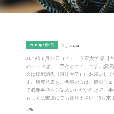
2019年3月5日
jitsuzon
2019年6月22日（土）、立正大学 品
のテーマは、「実存とケア」です。講演
会は稲垣諭氏（東洋大学）にお願いして
す。研究発表をご希望の方は、協会ウェ
て必要事項をご記入いただいた上で、事務局まで電
もしくは郵送にてお送り下さい（3月末
共有: