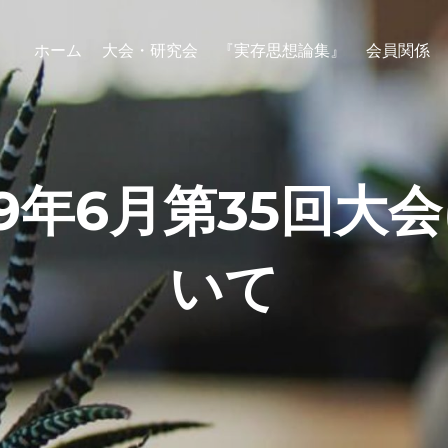
ホーム
大会・研究会
『実存思想論集』
会員関係
19年6月第35回大
いて