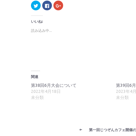
ク
Facebook
ク
リ
で
リ
ッ
共
ッ
ク
有
ク
し
す
し
いいね:
て
る
て
Twitter
に
Google+
で
は
で
読み込み中...
共
ク
共
有
リ
有
(新
ッ
(新
し
ク
し
い
し
い
ウ
て
ウ
ィ
く
ィ
ン
だ
ン
ド
さ
ド
ウ
い
ウ
で
(新
で
開
し
開
関連
き
い
き
ま
ウ
ま
す)
ィ
す)
第38回6月大会について
第39回6
ン
2022年4月18日
2023年4
ド
ウ
未分類
未分類
で
開
き
ま
す)
第一回じつぞんカフェ開催