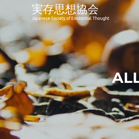
実存思想協会
Japanese Society of Existential Thought
AL