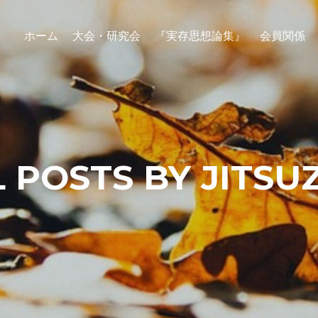
ホーム
大会・研究会
『実存思想論集』
会員関係
L POSTS BY JITSU