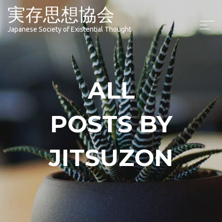
実存思想協会
Japanese Society of Existential Thought
ALL
POSTS BY
JITSUZON