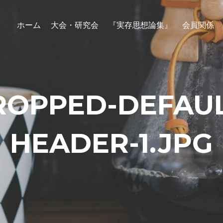
ホーム
大会・研究会
『実存思想論集』
会員関係
ROPPED-DEFAUL
HEADER-1.JPG